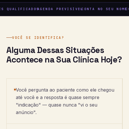
S QUALIFICADOS
AGENDA PREVISÍVEL
CONTA NO SEU NOME
CO
VOCÊ SE IDENTIFICA?
Alguma Dessas Situações
Acontece na Sua Clínica Hoje?
Você pergunta ao paciente como ele chegou
até você e a resposta é quase sempre
"indicação" — quase nunca "vi o seu
anúncio".