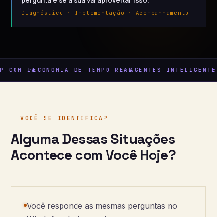
pergunta é se a sua vai aproveitar isso.
Diagnóstico · Implementação · Acompanhamento
 COM IA
ECONOMIA DE TEMPO REAL
AGENTES INTELIGENTES
A
VOCÊ SE IDENTIFICA?
Alguma Dessas Situações
Acontece com Você Hoje?
Você responde as mesmas perguntas no